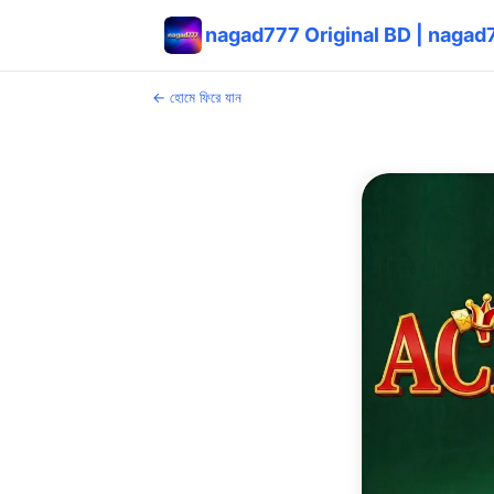
nagad777 Original BD | nagad7
← হোমে ফিরে যান