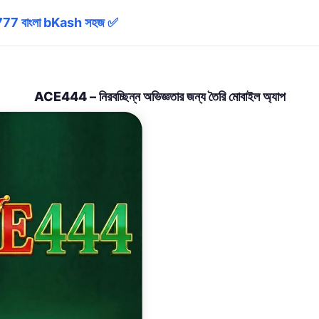
77 বাংলা bKash সহজ ✅
ACE444 – নিরবচ্ছিন্ন অভিজ্ঞতার জন্য তৈরি মোবাইল অ্যাপ