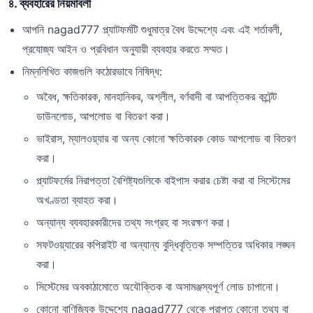
৪. ব্যবহারের নিয়মাবলী
আপনি nagad777 প্ল্যাটফর্মটি শুধুমাত্র বৈধ উদ্দেশ্যে এবং এই শর্তাবলী,
প্রযোজ্য আইন ও প্রবিধান অনুযায়ী ব্যবহার করতে সম্মত।
নিম্নলিখিত কাজগুলি কঠোরভাবে নিষিদ্ধ:
অবৈধ, ক্ষতিকারক, মানহানিকর, অশ্লীল, বর্ণবাদী বা আপত্তিকর কন্টেন্ট
ডাউনলোড, আপলোড বা বিতরণ করা।
ভাইরাস, ম্যালওয়্যার বা অন্য কোনো ক্ষতিকারক কোড আপলোড বা বিতরণ
করা।
প্ল্যাটফর্মের নিরাপত্তা বৈশিষ্ট্যগুলিকে বাইপাস করার চেষ্টা করা বা সিস্টেমের
অখণ্ডতা ব্যাহত করা।
অন্যান্য ব্যবহারকারীদের তথ্য সংগ্রহ বা সংরক্ষণ করা।
সফটওয়্যারের কপিরাইট বা অন্যান্য বুদ্ধিবৃত্তিক সম্পত্তির অধিকার লঙ্ঘন
করা।
সিস্টেমের অবকাঠামোতে অযৌক্তিক বা অসামঞ্জস্যপূর্ণ লোড চাপানো।
কোনো বাণিজ্যিক উদ্দেশ্যে nagad777 থেকে প্রাপ্ত কোনো তথ্য বা