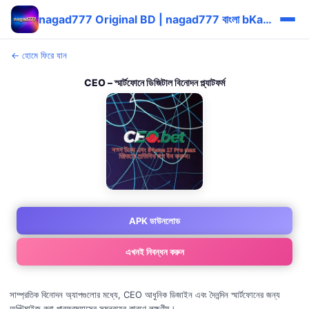
nagad777 Original BD | nagad777 বাংলা bKash সহজ ✅
← হোমে ফিরে যান
CEO – স্মার্টফোনে ডিজিটাল বিনোদন প্ল্যাটফর্ম
APK ডাউনলোড
এখনই নিবন্ধন করুন
সাম্প্রতিক বিনোদন অ্যাপগুলোর মধ্যে, CEO আধুনিক ডিজাইন এবং দৈনন্দিন স্মার্টফোনের জন্য
অপ্টিমাইজ করা পারফরম্যান্সের সমন্বয়ের কারণে লক্ষণীয়।