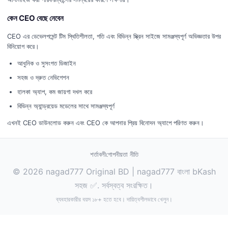
কেন CEO বেছে নেবেন
CEO এর ডেভেলপমেন্ট টিম স্থিতিশীলতা, গতি এবং বিভিন্ন স্ক্রিন সাইজে সামঞ্জস্যপূর্ণ অভিজ্ঞতার উপর
বিনিয়োগ করে।
আধুনিক ও সুসংগত ডিজাইন
সহজ ও দ্রুত নেভিগেশন
হালকা অ্যাপ, কম জায়গা দখল করে
বিভিন্ন অ্যান্ড্রয়েড মডেলের সাথে সামঞ্জস্যপূর্ণ
এখনই CEO ডাউনলোড করুন এবং CEO কে আপনার প্রিয় বিনোদন অ্যাপে পরিণত করুন।
শর্তাবলী
গোপনীয়তা নীতি
© 2026 nagad777 Original BD | nagad777 বাংলা bKash
সহজ ✅. সর্বস্বত্ব সংরক্ষিত।
ব্যবহারকারীর বয়স ১৮+ হতে হবে। দায়িত্বশীলভাবে খেলুন।